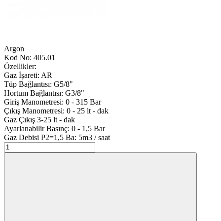
Argon
Kod No:
405.01
Özellikler:
Gaz İşareti:
AR
Tüp Bağlantısı:
G5/8"
Hortum Bağlantısı:
G3/8"
Giriş Manometresi:
0 - 315 Bar
Çıkış Manometresi:
0 - 25 lt - dak
Gaz Çıkış
3-25 lt - dak
Ayarlanabilir Basınç:
0 - 1,5 Bar
Gaz Debisi P2=1,5 Ba:
5m3 / saat