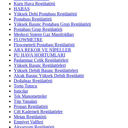
Kuru Hava Regülatörü
HABAŞ
Yüksek Debi Postabaşı Regülatörü
Postabaşı Regülatörü
Yüksek Basınç Postabaşı Grup Regülatörü
Postabaşı Grup Regülatörü
Merkezi Sistem Gaz Manifoldları
FLOWMETRE
Flowmetreli Postabaşı Regülatörü
ARA REKOR VE NİPELLER
PU HAVA HORTUMLARI
Paslanmaz Çelik Regülatörleri
Yüksek Basınç Regülatörleri
Yüksek Debili Basınç Regülatörleri
Alçak Basınç Yüksek Debili Regülatör
Doğalgaz Regülatörü
Tortu Tutucu
Isıtıcılar
Tek Manometreler
Tüp Vanaları
Propan Regülatörü
Çift Kademeli Regülatörler
Metan Regülatörü
Emniyet Valfleri
Akvaryum Regülatörü