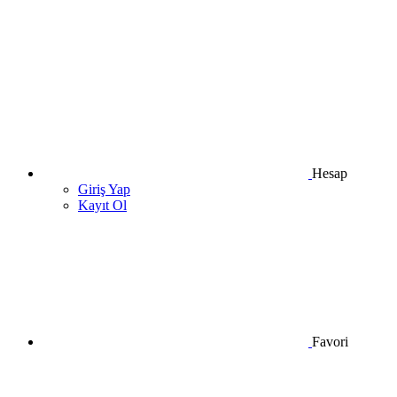
Hesap
Giriş Yap
Kayıt Ol
Favori