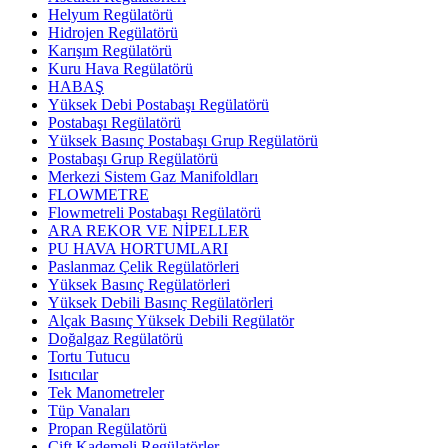
Helyum Regülatörü
Hidrojen Regülatörü
Karışım Regülatörü
Kuru Hava Regülatörü
HABAŞ
Yüksek Debi Postabaşı Regülatörü
Postabaşı Regülatörü
Yüksek Basınç Postabaşı Grup Regülatörü
Postabaşı Grup Regülatörü
Merkezi Sistem Gaz Manifoldları
FLOWMETRE
Flowmetreli Postabaşı Regülatörü
ARA REKOR VE NİPELLER
PU HAVA HORTUMLARI
Paslanmaz Çelik Regülatörleri
Yüksek Basınç Regülatörleri
Yüksek Debili Basınç Regülatörleri
Alçak Basınç Yüksek Debili Regülatör
Doğalgaz Regülatörü
Tortu Tutucu
Isıtıcılar
Tek Manometreler
Tüp Vanaları
Propan Regülatörü
Çift Kademeli Regülatörler