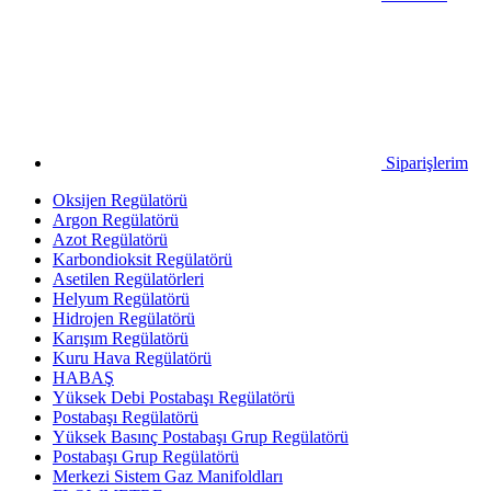
Siparişlerim
Oksijen Regülatörü
Argon Regülatörü
Azot Regülatörü
Karbondioksit Regülatörü
Asetilen Regülatörleri
Helyum Regülatörü
Hidrojen Regülatörü
Karışım Regülatörü
Kuru Hava Regülatörü
HABAŞ
Yüksek Debi Postabaşı Regülatörü
Postabaşı Regülatörü
Yüksek Basınç Postabaşı Grup Regülatörü
Postabaşı Grup Regülatörü
Merkezi Sistem Gaz Manifoldları