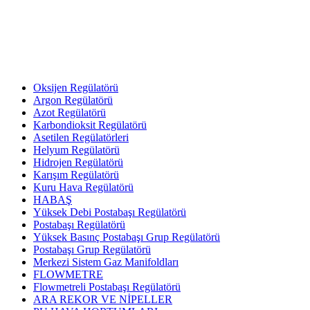
Oksijen Regülatörü
Argon Regülatörü
Azot Regülatörü
Karbondioksit Regülatörü
Asetilen Regülatörleri
Helyum Regülatörü
Hidrojen Regülatörü
Karışım Regülatörü
Kuru Hava Regülatörü
HABAŞ
Yüksek Debi Postabaşı Regülatörü
Postabaşı Regülatörü
Yüksek Basınç Postabaşı Grup Regülatörü
Postabaşı Grup Regülatörü
Merkezi Sistem Gaz Manifoldları
FLOWMETRE
Flowmetreli Postabaşı Regülatörü
ARA REKOR VE NİPELLER