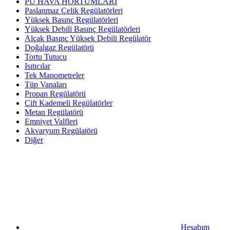
PU HAVA HORTUMLARI
Paslanmaz Çelik Regülatörleri
Yüksek Basınç Regülatörleri
Yüksek Debili Basınç Regülatörleri
Alçak Basınç Yüksek Debili Regülatör
Doğalgaz Regülatörü
Tortu Tutucu
Isıtıcılar
Tek Manometreler
Tüp Vanaları
Propan Regülatörü
Çift Kademeli Regülatörler
Metan Regülatörü
Emniyet Valfleri
Akvaryum Regülatörü
Diğer
Hesabım