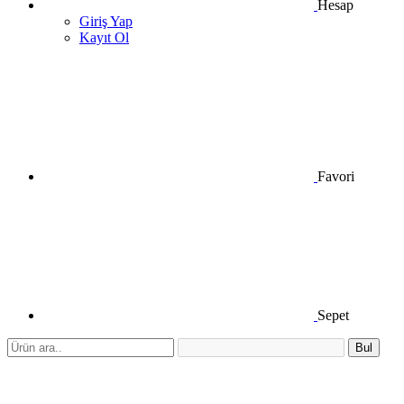
Hesap
Giriş Yap
Kayıt Ol
Favori
Sepet
Bul