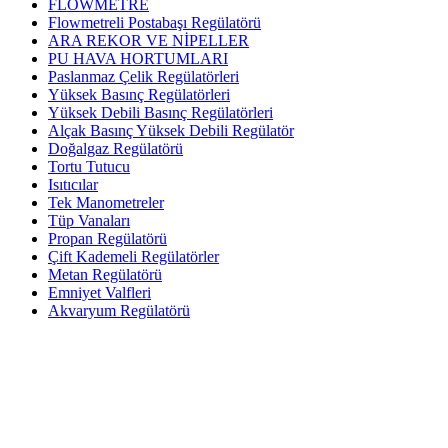
FLOWMETRE
Flowmetreli Postabaşı Regülatörü
ARA REKOR VE NİPELLER
PU HAVA HORTUMLARI
Paslanmaz Çelik Regülatörleri
Yüksek Basınç Regülatörleri
Yüksek Debili Basınç Regülatörleri
Alçak Basınç Yüksek Debili Regülatör
Doğalgaz Regülatörü
Tortu Tutucu
Isıtıcılar
Tek Manometreler
Tüp Vanaları
Propan Regülatörü
Çift Kademeli Regülatörler
Metan Regülatörü
Emniyet Valfleri
Akvaryum Regülatörü