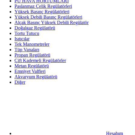
PU HAVA HORTUMLARI
Paslanmaz Çelik Regülatörleri
Yüksek Basınç Regülatörleri
Yüksek Debili Basınç Regülatörleri
Alçak Basınç Yüksek Debili Regülatör
Doğalgaz Regülatörü
Tortu Tutucu
Isıtıcılar
Tek Manometreler
Tüp Vanaları
Propan Regülatörü
Çift Kademeli Regülatörler
Metan Regülatörü
Emniyet Valfleri
Akvaryum Regülatörü
Diğer
Hesabım