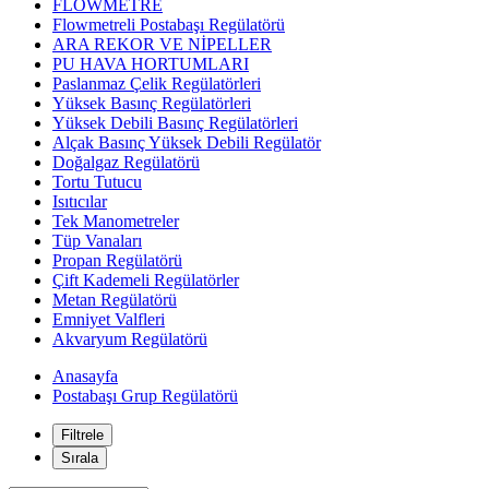
FLOWMETRE
Flowmetreli Postabaşı Regülatörü
ARA REKOR VE NİPELLER
PU HAVA HORTUMLARI
Paslanmaz Çelik Regülatörleri
Yüksek Basınç Regülatörleri
Yüksek Debili Basınç Regülatörleri
Alçak Basınç Yüksek Debili Regülatör
Doğalgaz Regülatörü
Tortu Tutucu
Isıtıcılar
Tek Manometreler
Tüp Vanaları
Propan Regülatörü
Çift Kademeli Regülatörler
Metan Regülatörü
Emniyet Valfleri
Akvaryum Regülatörü
Anasayfa
Postabaşı Grup Regülatörü
Filtrele
Sırala