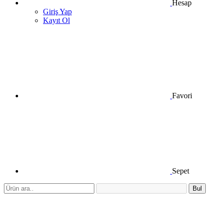
Hesap
Giriş Yap
Kayıt Ol
Favori
Sepet
Bul