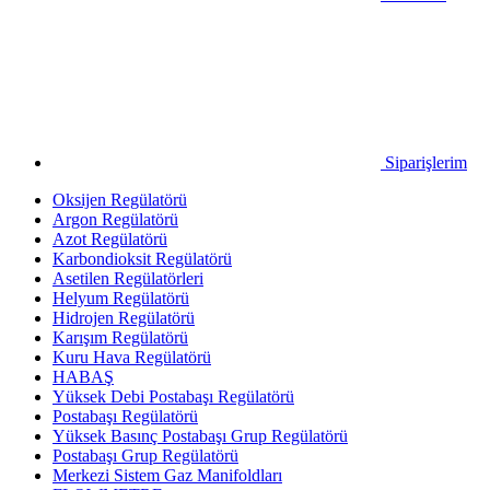
Siparişlerim
Oksijen Regülatörü
Argon Regülatörü
Azot Regülatörü
Karbondioksit Regülatörü
Asetilen Regülatörleri
Helyum Regülatörü
Hidrojen Regülatörü
Karışım Regülatörü
Kuru Hava Regülatörü
HABAŞ
Yüksek Debi Postabaşı Regülatörü
Postabaşı Regülatörü
Yüksek Basınç Postabaşı Grup Regülatörü
Postabaşı Grup Regülatörü
Merkezi Sistem Gaz Manifoldları