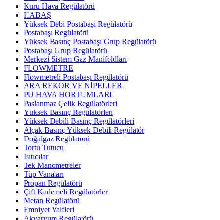
Kuru Hava Regülatörü
HABAŞ
Yüksek Debi Postabaşı Regülatörü
Postabaşı Regülatörü
Yüksek Basınç Postabaşı Grup Regülatörü
Postabaşı Grup Regülatörü
Merkezi Sistem Gaz Manifoldları
FLOWMETRE
Flowmetreli Postabaşı Regülatörü
ARA REKOR VE NİPELLER
PU HAVA HORTUMLARI
Paslanmaz Çelik Regülatörleri
Yüksek Basınç Regülatörleri
Yüksek Debili Basınç Regülatörleri
Alçak Basınç Yüksek Debili Regülatör
Doğalgaz Regülatörü
Tortu Tutucu
Isıtıcılar
Tek Manometreler
Tüp Vanaları
Propan Regülatörü
Çift Kademeli Regülatörler
Metan Regülatörü
Emniyet Valfleri
Akvaryum Regülatörü