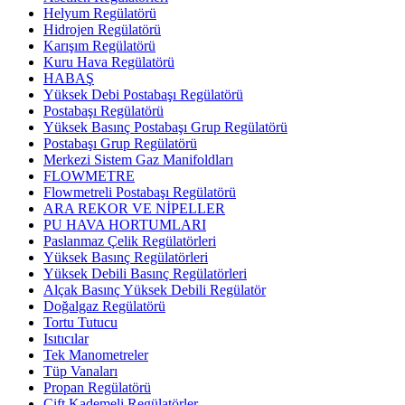
Helyum Regülatörü
Hidrojen Regülatörü
Karışım Regülatörü
Kuru Hava Regülatörü
HABAŞ
Yüksek Debi Postabaşı Regülatörü
Postabaşı Regülatörü
Yüksek Basınç Postabaşı Grup Regülatörü
Postabaşı Grup Regülatörü
Merkezi Sistem Gaz Manifoldları
FLOWMETRE
Flowmetreli Postabaşı Regülatörü
ARA REKOR VE NİPELLER
PU HAVA HORTUMLARI
Paslanmaz Çelik Regülatörleri
Yüksek Basınç Regülatörleri
Yüksek Debili Basınç Regülatörleri
Alçak Basınç Yüksek Debili Regülatör
Doğalgaz Regülatörü
Tortu Tutucu
Isıtıcılar
Tek Manometreler
Tüp Vanaları
Propan Regülatörü
Çift Kademeli Regülatörler