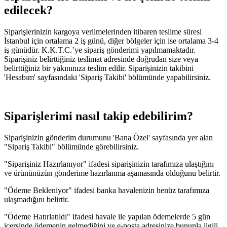
edilecek?
Siparişlerinizin kargoya verilmelerinden itibaren teslime süresi
İstanbul için ortalama 2 iş günü, diğer bölgeler için ise ortalama 3-4
iş günüdür. K.K.T.C.’ye sipariş gönderimi yapılmamaktadır.
Siparişiniz belirttiğiniz teslimat adresinde doğrudan size veya
belirttiğiniz bir yakınınıza teslim edilir. Siparişinizin takibini
'Hesabım' sayfasındaki 'Sipariş Takibi' bölümünde yapabilirsiniz.
Siparişlerimi nasıl takip edebilirim?
Siparişinizin gönderim durumunu 'Bana Özel' sayfasında yer alan
"Sipariş Takibi" bölümünde görebilirsiniz.
"Siparişiniz Hazırlanıyor" ifadesi siparişinizin tarafımıza ulaştığını
ve ürününüzün gönderime hazırlanma aşamasında olduğunu belirtir.
"Ödeme Bekleniyor" ifadesi banka havalenizin henüz tarafımıza
ulaşmadığını belirtir.
"Ödeme Hatırlatıldı" ifadesi havale ile yapılan ödemelerde 5 gün
içersinde ödemenin gelmediğini ve e-posta adresinize bununla ilgili