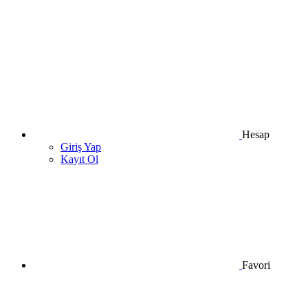
Hesap
Giriş Yap
Kayıt Ol
Favori