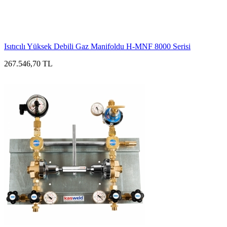
Isıtıcılı Yüksek Debili Gaz Manifoldu H-MNF 8000 Serisi
267.546,70 TL