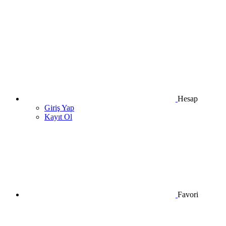
Hesap
Giriş Yap
Kayıt Ol
Favori