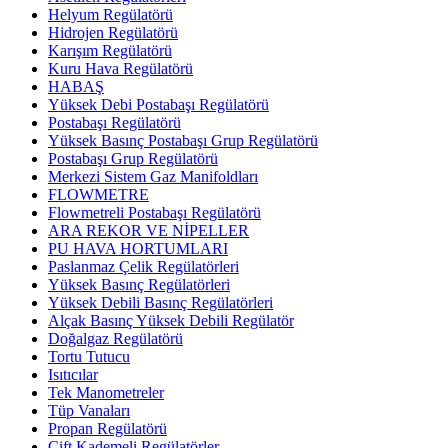
Helyum Regülatörü
Hidrojen Regülatörü
Karışım Regülatörü
Kuru Hava Regülatörü
HABAŞ
Yüksek Debi Postabaşı Regülatörü
Postabaşı Regülatörü
Yüksek Basınç Postabaşı Grup Regülatörü
Postabaşı Grup Regülatörü
Merkezi Sistem Gaz Manifoldları
FLOWMETRE
Flowmetreli Postabaşı Regülatörü
ARA REKOR VE NİPELLER
PU HAVA HORTUMLARI
Paslanmaz Çelik Regülatörleri
Yüksek Basınç Regülatörleri
Yüksek Debili Basınç Regülatörleri
Alçak Basınç Yüksek Debili Regülatör
Doğalgaz Regülatörü
Tortu Tutucu
Isıtıcılar
Tek Manometreler
Tüp Vanaları
Propan Regülatörü
Çift Kademeli Regülatörler