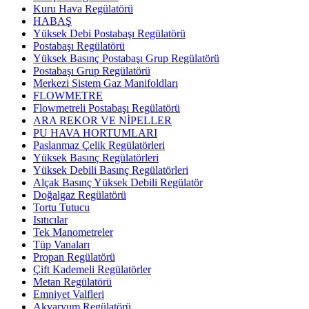
Kuru Hava Regülatörü
HABAŞ
Yüksek Debi Postabaşı Regülatörü
Postabaşı Regülatörü
Yüksek Basınç Postabaşı Grup Regülatörü
Postabaşı Grup Regülatörü
Merkezi Sistem Gaz Manifoldları
FLOWMETRE
Flowmetreli Postabaşı Regülatörü
ARA REKOR VE NİPELLER
PU HAVA HORTUMLARI
Paslanmaz Çelik Regülatörleri
Yüksek Basınç Regülatörleri
Yüksek Debili Basınç Regülatörleri
Alçak Basınç Yüksek Debili Regülatör
Doğalgaz Regülatörü
Tortu Tutucu
Isıtıcılar
Tek Manometreler
Tüp Vanaları
Propan Regülatörü
Çift Kademeli Regülatörler
Metan Regülatörü
Emniyet Valfleri
Akvaryum Regülatörü