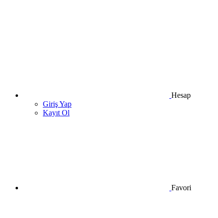
Hesap
Giriş Yap
Kayıt Ol
Favori