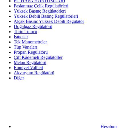
PU HAVA HORTUMLARI
Paslanmaz Çelik Regülatörleri
Yüksek Basınç Regülatörleri
Yüksek Debili Basınç Regülatörleri
Alçak Basınç Yüksek Debili Regülatör
Doğalgaz Regülatörü
Tortu Tutucu
Isıtıcılar
Tek Manometreler
Tüp Vanaları
Propan Regülatörü
Çift Kademeli Regülatörler
Metan Regülatörü
Emniyet Valfleri
Akvaryum Regülatörü
Diğer
Hesabım