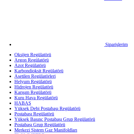
Siparişlerim
Oksijen Regülatörü
Argon Regülatörü
Azot Regülatörü
Karbondioksit Regülatörü
Asetilen Regülatörleri
Helyum Regülatörü
Hidrojen Regülatörü
Karışım Regülatörü
Kuru Hava Regülatörü
HABAŞ
Yüksek Debi Postabaşı Regülatörü
Postabaşı Regülatörü
Yüksek Basınç Postabaşı Grup Regülatörü
Postabaşı Grup Regülatörü
Merkezi Sistem Gaz Manifoldları