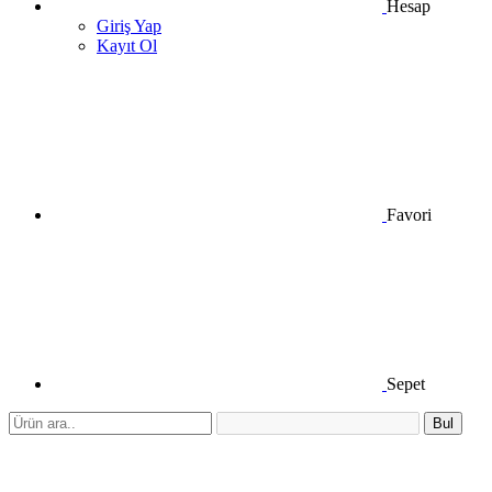
Hesap
Giriş Yap
Kayıt Ol
Favori
Sepet
Bul