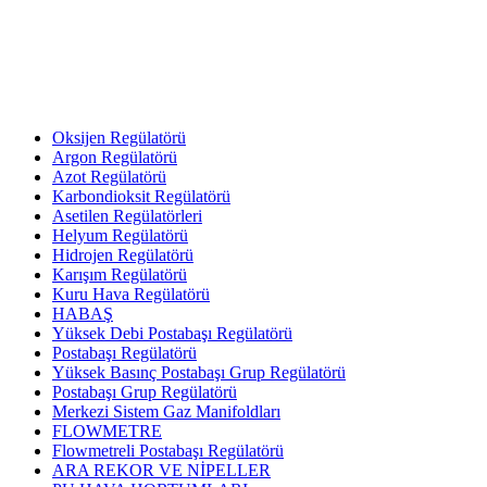
Oksijen Regülatörü
Argon Regülatörü
Azot Regülatörü
Karbondioksit Regülatörü
Asetilen Regülatörleri
Helyum Regülatörü
Hidrojen Regülatörü
Karışım Regülatörü
Kuru Hava Regülatörü
HABAŞ
Yüksek Debi Postabaşı Regülatörü
Postabaşı Regülatörü
Yüksek Basınç Postabaşı Grup Regülatörü
Postabaşı Grup Regülatörü
Merkezi Sistem Gaz Manifoldları
FLOWMETRE
Flowmetreli Postabaşı Regülatörü
ARA REKOR VE NİPELLER