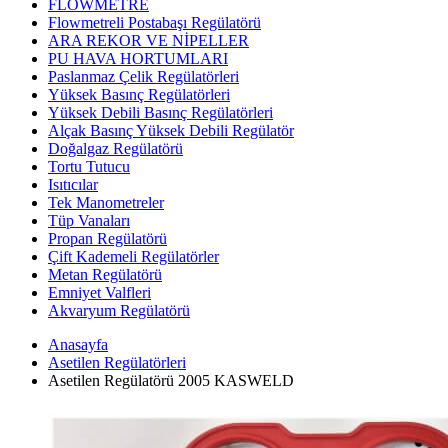
FLOWMETRE
Flowmetreli Postabaşı Regülatörü
ARA REKOR VE NİPELLER
PU HAVA HORTUMLARI
Paslanmaz Çelik Regülatörleri
Yüksek Basınç Regülatörleri
Yüksek Debili Basınç Regülatörleri
Alçak Basınç Yüksek Debili Regülatör
Doğalgaz Regülatörü
Tortu Tutucu
Isıtıcılar
Tek Manometreler
Tüp Vanaları
Propan Regülatörü
Çift Kademeli Regülatörler
Metan Regülatörü
Emniyet Valfleri
Akvaryum Regülatörü
Anasayfa
Asetilen Regülatörleri
Asetilen Regülatörü 2005 KASWELD