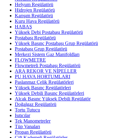
Helyum Regülatörü
Hidrojen Regülatörü
Karışım Regülatörü
Kuru Hava Regülatörü
HABAŞ
Yüksek Debi Postabaşı Regülatörü
Postabaşı Regülatörü
Yüksek Basınç Postabaşı Grup Regülatörü
Postabaşı Grup Regülatörü
Merkezi Sistem Gaz Manifoldları
FLOWMETRE
Flowmetreli Postabaşı Regülatörü
ARA REKOR VE NİPELLER
PU HAVA HORTUMLARI
Paslanmaz Çelik Regülatörleri
Yüksek Basınç Regülatörleri
Yüksek Debili Basınç Regülatörleri
Alçak Basınç Yüksek Debili Regülatör
Doğalgaz Regülatörü
Tortu Tutucu
Isıtıcılar
Tek Manometreler
Tüp Vanaları
Propan Regülatörü
Çift Kademeli Regülatörler