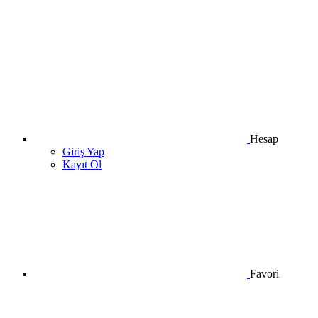
Hesap
Giriş Yap
Kayıt Ol
Favori