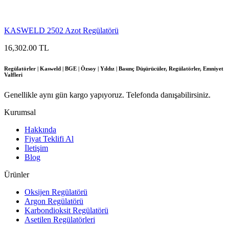
KASWELD 2502 Azot Regülatörü
16,302.00 TL
Regülatörler | Kasweld | BGE | Özsoy | Yıldız | Basınç Düşürücüler, Regülatörler, Emniyet
Valfleri
Genellikle aynı gün kargo yapıyoruz. Telefonda danışabilirsiniz.
Kurumsal
Hakkında
Fiyat Teklifi Al
İletişim
Blog
Ürünler
Oksijen Regülatörü
Argon Regülatörü
Karbondioksit Regülatörü
Asetilen Regülatörleri