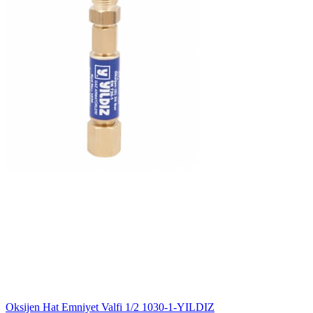
Oksijen Hat Emniyet Valfi 1/2 1030-1-YILDIZ