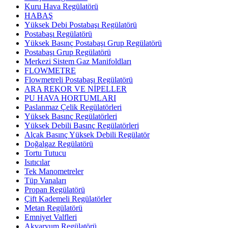
Kuru Hava Regülatörü
HABAŞ
Yüksek Debi Postabaşı Regülatörü
Postabaşı Regülatörü
Yüksek Basınç Postabaşı Grup Regülatörü
Postabaşı Grup Regülatörü
Merkezi Sistem Gaz Manifoldları
FLOWMETRE
Flowmetreli Postabaşı Regülatörü
ARA REKOR VE NİPELLER
PU HAVA HORTUMLARI
Paslanmaz Çelik Regülatörleri
Yüksek Basınç Regülatörleri
Yüksek Debili Basınç Regülatörleri
Alçak Basınç Yüksek Debili Regülatör
Doğalgaz Regülatörü
Tortu Tutucu
Isıtıcılar
Tek Manometreler
Tüp Vanaları
Propan Regülatörü
Çift Kademeli Regülatörler
Metan Regülatörü
Emniyet Valfleri
Akvaryum Regülatörü